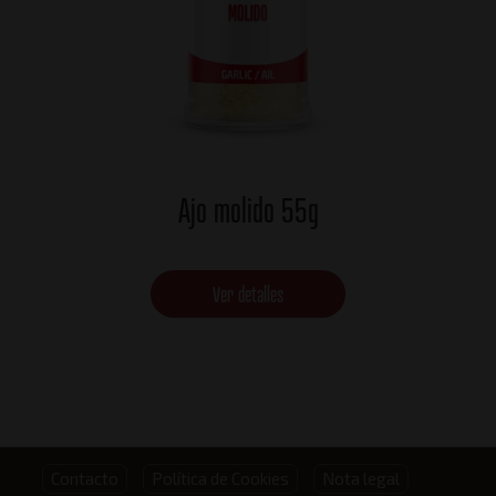
Ajo molido 55g
Ver detalles
Footer
Contacto
Política de Cookies
Nota legal