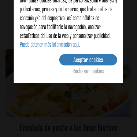
DANI utiliza cookies técnicas, de personalización y análisis y
Lubina al limón y pimienta
publicitarias, propias y de terceros, que tratan datos de
conexión y/o del dispositivo, así como hábitos de
navegación para facilitarle la navegación, analizar
Ver detalles
estadísticas del uso de la web y personalizar publicidad.
Puede obtener más información aquí
.
Aceptar cookies
Rechazar cookies
Ensalada de pasta a las finas hierbas