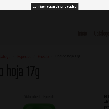
Configuración de privacidad
Inicio
Catálogo
n
Eneldo hoja 17g
tálogo
Especias
Eneldo
o hoja 17g
Vista lateral - Izquierda
El
al
pes