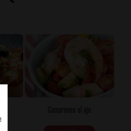
Camarones al ajo
e