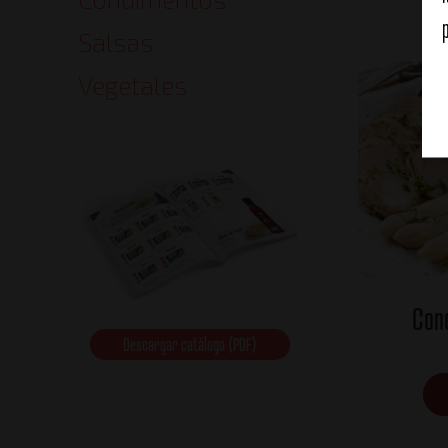
Salsas
Vegetales
Con
Descargar catálogo (PDF)