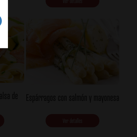
Ver detalles
alsa de
Espárragos con salmón y mayonesa
Ver detalles