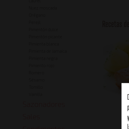
Laurel
Nuez moscada
Orégano
Recetas d
Perejil
Pimentón dulce
Pimentón picante
Pimienta blanca
Pimienta de Jamaica
Pimienta negra
Pimiento rojo
Romero
Sésamo
Tomillo
Vainilla
Sazonadores
Sales
Condimentos