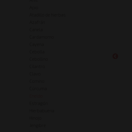
Apio
Atadillo de hierbas
Azafrán
Canela
Cardamomo
Cayena
Cebolla
Cebollino
Cilantro
Clavo
Comino
Cúrcuma
Eneldo
Estragón
Hierbabuena
Hinojo
Jengibre