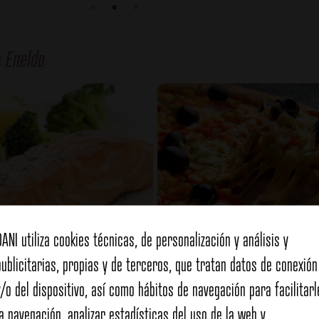
e
Eneldo
DANI utiliza cookies técnicas, de personalización y análisis y
publicitarias, propias y de terceros, que tratan datos de conexión
Salmón al eneldo
Pizza de maíz
y/o del dispositivo, así como hábitos de navegación para facilitarl
la navegación, analizar estadísticas del uso de la web y