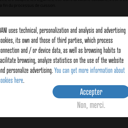
 la fin du processus de cuisson.
DANI uses technical, personalization and analysis and advertising
cookies, its own and those of third parties, which process
connection and / or device data, as well as browsing habits to
facilitate browsing, analyze statistics on the use of the website
d products
and personalize advertising.
You can get more information about
cookies here
.
Accepter
Non, merci.