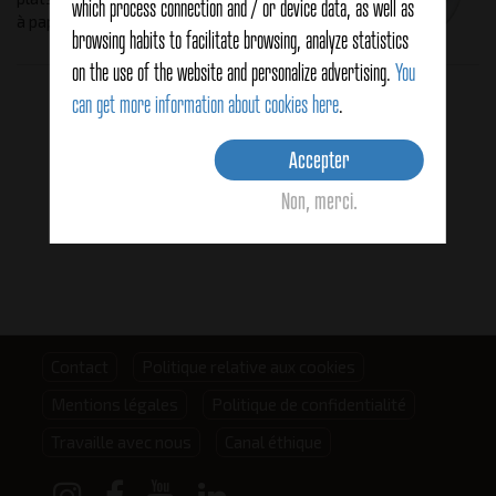
which process connection and / or device data, as well as
à papier 100% sans conservateur.
browsing habits to facilitate browsing, analyze statistics
on the use of the website and personalize advertising.
You
Related products
can get more information about cookies here
.
Accepter
Non, merci.
Footer
Contact
Politique relative aux cookies
Mentions légales
Politique de confidentialité
menu
Travaille avec nous
Canal éthique