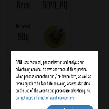
Gros
90ML PQ
Net weight
90g
Logistic Card
Technical Card
DANI uses technical, personalization and analysis and
Téléchargement
Téléchargement
advertising cookies, its own and those of third parties,
which process connection and / or device data, as well as
browsing habits to facilitate browsing, analyze statistics
on the use of the website and personalize advertising.
You
Certifications
can get more information about cookies here
.