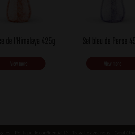
se de l'Himalaya 425g
Sel bleu de Perse 4
View more
View more
gales
Politique de confidentialité
Travaille avec nous
Canal éthi