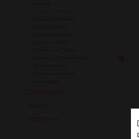
Sal de ajo
Sal negra del Himalaya
Sal rosa del Himalaya
Sal azul de Persia
Sal marina escamas
Sal gruesa marina
Sal marina con Cayena
Sal marina con finas hierbas
Sal marina con ajo
Sal marina con limón
Sal ahumada
Condiments
Sauces
Vegetales