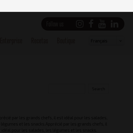
Follow us
Enterprise
Recetas
Boutique
Select
Français
your
language
Search
récié par les grands chefs, il est idéal pour les salades,
Vue latérale - droite
 légumes et les snacks.Apprécié par les grands chefs, il
 idéal pour les salades, les légumes et les snacks.