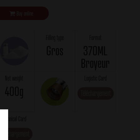
Buy online
Filling type
Format
Gros
370ML
Broyeur
Net weight
Logistic Card
400g
Téléchargement
Technical Card
Téléchargement