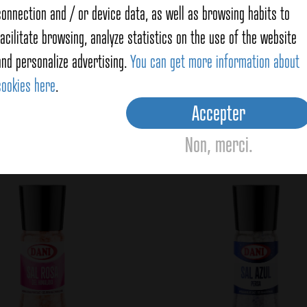
connection and / or device data, as well as browsing habits to
facilitate browsing, analyze statistics on the use of the website
Ce
and personalize advertising.
You can get more information about
cookies here
.
Accepter
Non, merci.
oducts