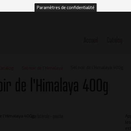
Paramètres de confidentialité
Accueil
Catalog
n
Sel noir de l'Himalaya 400g
Catalog
Sel noir de l'Himalaya
oir de l'Himalaya 400g
Vue latérale - gauche
App
les
est