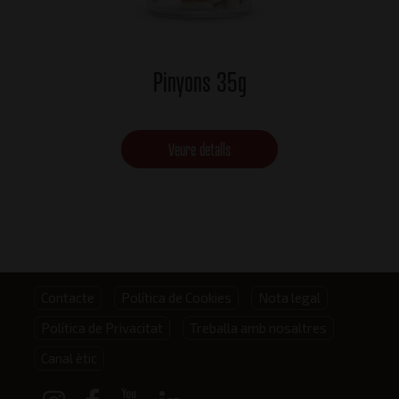
Pinyons 35g
Veure detalls
Footer
Contacte
Política de Cookies
Nota legal
Política de Privacitat
Treballa amb nosaltres
menu
Canal ètic