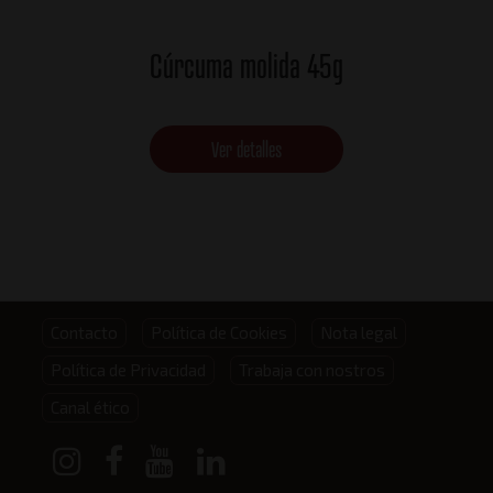
Cúrcuma molida 45g
Ver detalles
Footer
Contacto
Política de Cookies
Nota legal
Política de Privacidad
Trabaja con nostros
menu
Canal ético