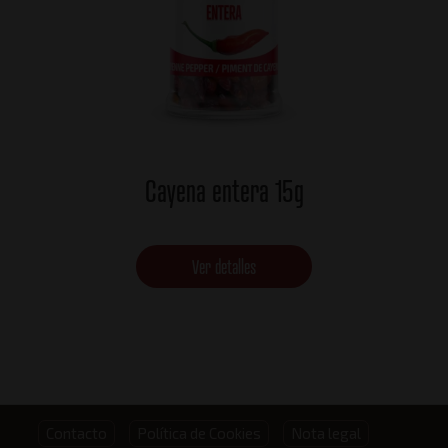
Cayena entera 15g
Ver detalles
Footer
Contacto
Política de Cookies
Nota legal