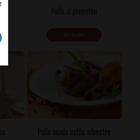
e
Pollo al pimentón
Ver detalles
bo
Pollo asado estilo silvestre