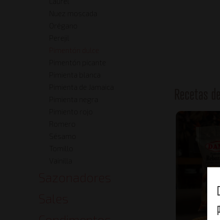
Laurel
Nuez moscada
Orégano
Perejil
Pimentón dulce
Pimentón picante
Pimienta blanca
Pimienta de Jamaica
Recetas d
Pimienta negra
Pimiento rojo
Romero
Sésamo
Tomillo
Vainilla
Sazonadores
Sales
Condimentos