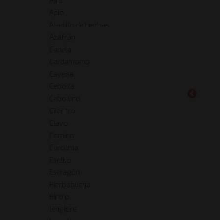
Apio
Atadillo de hierbas
Azafrán
Canela
Cardamomo
Cayena
Cebolla
Cebollino
Cilantro
Clavo
Comino
Cúrcuma
Eneldo
Estragón
Hierbabuena
Hinojo
Jengibre