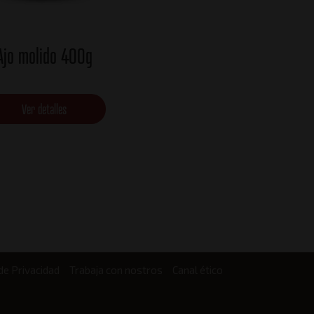
Ajo molido 400g
Ver detalles
 de Privacidad
Trabaja con nostros
Canal ético