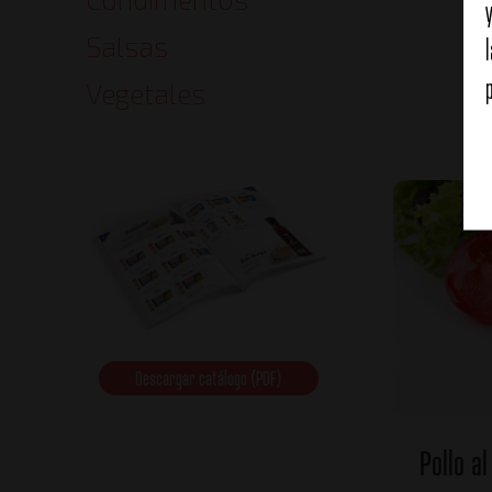
Po
Salsas
Vegetales
Descargar catálogo (PDF)
Pollo a