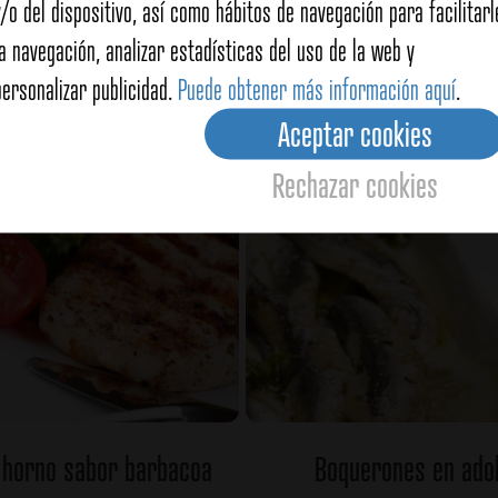
y/o del dispositivo, así como hábitos de navegación para facilitarl
llo frito crujiente
Humus
la navegación, analizar estadísticas del uso de la web y
personalizar publicidad.
Puede obtener más información aquí
.
Ver detalles
Ver detalles
Aceptar cookies
Rechazar cookies
l horno sabor barbacoa
Boquerones en ado