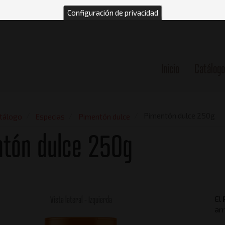
Configuración de privacidad
Inicio
Catálogo
n
Pimentón dulce 250g
tálogo
Especias
Pimentón dulce
ntón dulce 250g
Vista lateral - Izquierda
El
arr