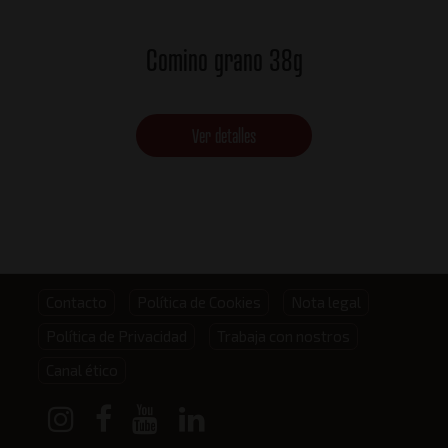
Comino grano 38g
Ver detalles
Footer
Contacto
Política de Cookies
Nota legal
Política de Privacidad
Trabaja con nostros
menu
Canal ético