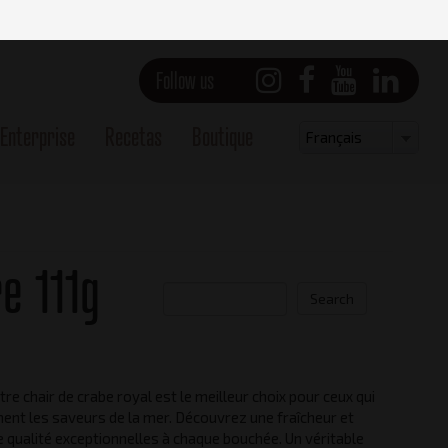
Follow us
Enterprise
Recetas
Boutique
Select
Français
your
language
e 111g
Search
re chair de crabe royal est le meilleur choix pour ceux qui
FRONT
ent les saveurs de la mer. Découvrez une fraîcheur et
 qualité exceptionnelles à chaque bouchée. Un véritable