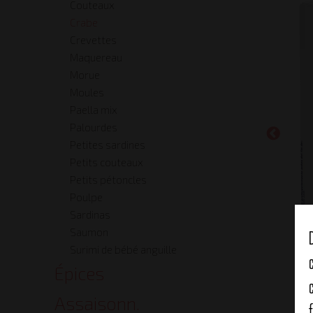
Couteaux
Crabe
Crevettes
Maquereau
Morue
Moules
Paella mix
Palourdes
Petites sardines
Petits couteaux
Petits pétoncles
Poulpe
Sardinas
Saumon
Surimi de bébé anguille
Épices
Assaisonn.