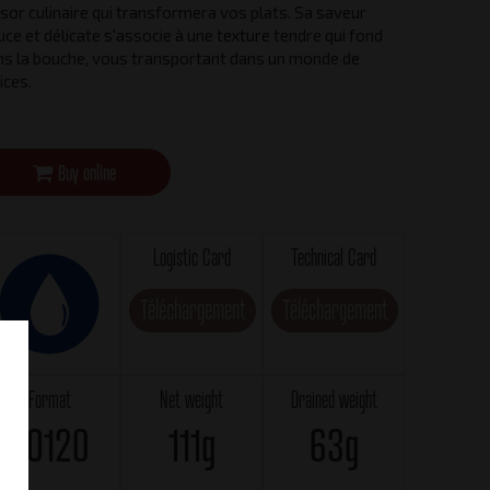
sor culinaire qui transformera vos plats. Sa saveur
ce et délicate s'associe à une texture tendre qui fond
ns la bouche, vous transportant dans un monde de
ices.
Buy online
Logistic Card
Technical Card
Téléchargement
Téléchargement
Format
Net weight
Drained weight
RO120
111g
63g