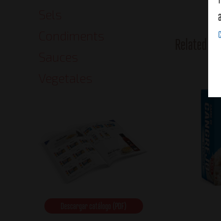
Sels
Condiments
Related Pr
Sauces
Vegetales
Descargar catálogo (PDF)