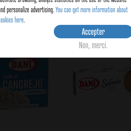
and personalize advertising.
You can get more information about
cookies here
.
oducts
Accepter
Non, merci.