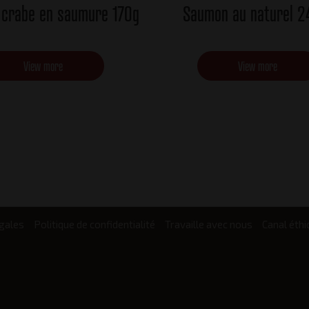
 crabe en saumure 170g
Saumon au naturel 2
View more
View more
gales
Politique de confidentialité
Travaille avec nous
Canal éthi