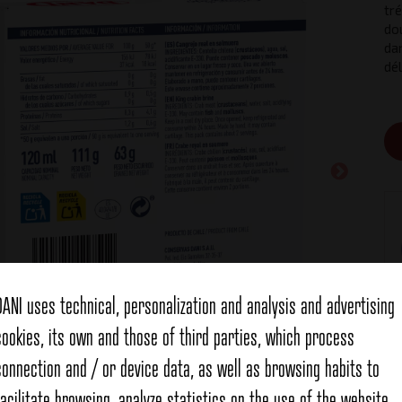
tré
dou
da
dél
DANI uses technical, personalization and analysis and advertising
cookies, its own and those of third parties, which process
connection and / or device data, as well as browsing habits to
facilitate browsing, analyze statistics on the use of the website