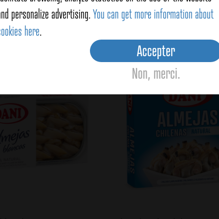
and personalize advertising.
You can get more information about
cookies here
.
oducts
Accepter
Non, merci.