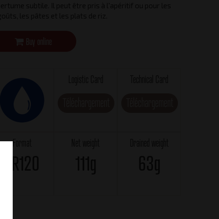
rtume subtile. Il peut être pris à l'apéritif ou pour les
oûts, les pâtes et les plats de riz.
Buy online
Logistic Card
Technical Card
Téléchargement
Téléchargement
Format
Net weight
Drained weight
RR120
111g
63g