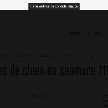
Paramètres de confidentialité
Accueil
Catalog
n
Coques de chien en saumure 111g
Catalog
Palourdes
s de chien en saumure 11
BACK View
Le
co
sim