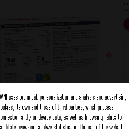
ame
rag
DANI uses technical, personalization and analysis and advertising
cookies, its own and those of third parties, which process
connection and / or device data, as well as browsing habits to
facilitate browsing, analyze statistics on the use of the website