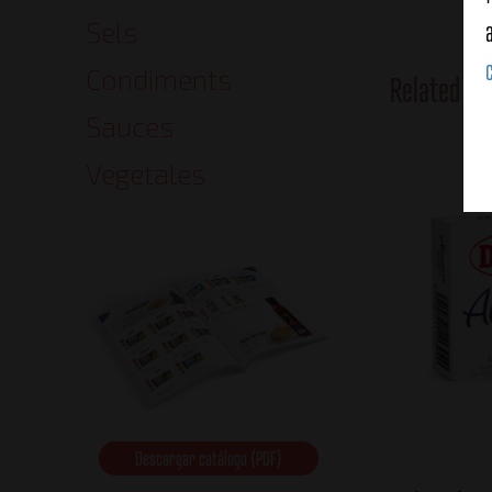
Sels
Condiments
Related Pr
Sauces
Vegetales
Descargar catálogo (PDF)