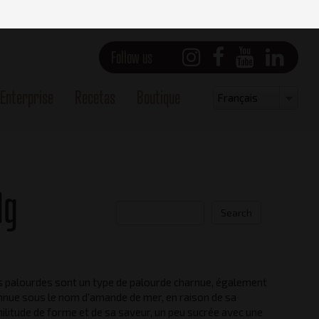
Follow us
Enterprise
Recetas
Boutique
Select
Français
your
language
1g
Search
s palourdes sont un type de palourde charnue, également
Front view
nnue sous le nom d'amande de mer, en raison de sa
ilitude de forme et de sa saveur, un peu sucrée avec une