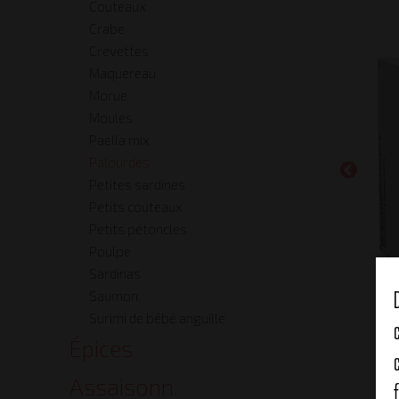
Couteaux
Crabe
Crevettes
Maquereau
Morue
Moules
Paella mix
Palourdes
Petites sardines
Petits couteaux
Petits pétoncles
Poulpe
Sardinas
Saumon
Surimi de bébé anguille
Épices
Assaisonn.