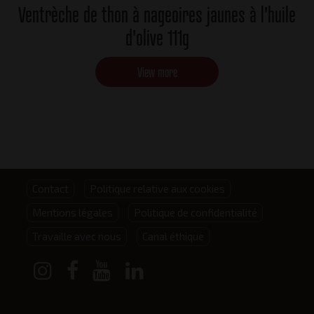
Ventrèche de thon à nageoires jaunes à l'huile
d'olive 111g
View more
Footer
Contact
Politique relative aux cookies
Mentions légales
Politique de confidentialité
menu
Travaille avec nous
Canal éthique