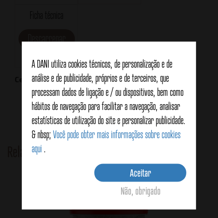
Ficha técnica
Descarregar
A DANI utiliza cookies técnicos, de personalização e de
análise e de publicidade, próprios e de terceiros, que
Certificações
processam dados de ligação e / ou dispositivos, bem como
hábitos de navegação para facilitar a navegação, analisar
estatísticas de utilização do site e personalizar publicidade.
& nbsp;
Você pode obter mais informações sobre cookies
aqui
.
Related Products
Aceitar
Não, obrigado