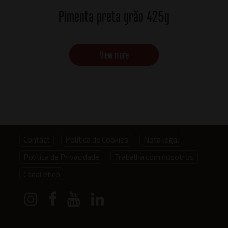
Pimenta preta grão 425g
View more
Footer
Contact
Política de Cookies
Nota legal
Política de Privacidade
Trabalha com nosotros
menu
Canal ético