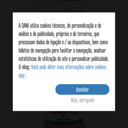
Alecrim folha 40g
A DANI utiliza cookies técnicos, de personalização e de
análise e de publicidade, próprios e de terceiros, que
Ver detalhes
processam dados de ligação e / ou dispositivos, bem como
hábitos de navegação para facilitar a navegação, analisar
estatísticas de utilização do site e personalizar publicidade.
& nbsp;
Você pode obter mais informações sobre cookies
aqui
.
Aceitar
Não, obrigado