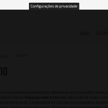
Configurações de privacidade
Início
Catálo
n
Tomilho
talog
ho
ma erva aromática amplamente utilizada na cozinha mediterrânea qu
adável e dá um
toque picante e terroso
. Necessita de longos te
endo lentamente. É especialmente utilizado em ensopados, assados 
opas, carnes, ovos e até pizzas. Tem sabor de picles, marinadas, pei