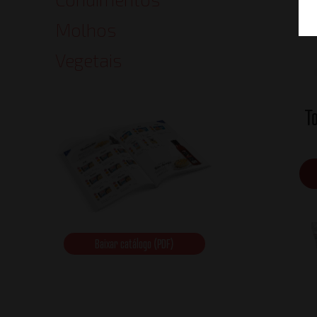
Molhos
Vegetais
T
Baixar catálogo (PDF)