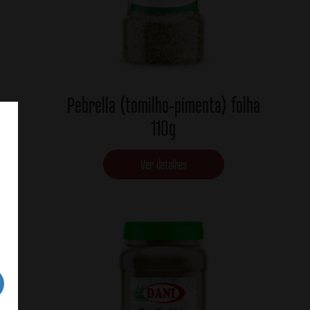
Pebrella (tomilho-pimenta) folha
g
110g
Ver detalhes