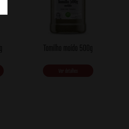
g
Tomilho moído 500g
Ver detalhes