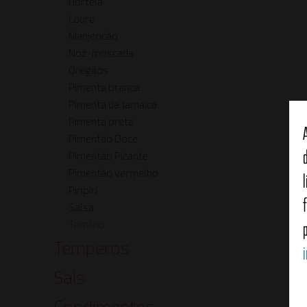
Hortelã
Louro
Manjericão
Noz-moscada
Oregãos
Pimenta branca
T
Pimenta da Jamaica
Pimenta preta
Pimentão Doce
Pimentão Picante
Pimentão vermelho
Piripiri
Salsa
Tomilho
Temperos
Sais
Condimentos