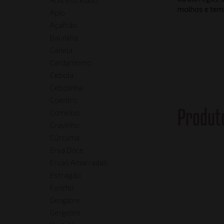
molhos e tem
Apio
Açafrão
Baunilha
Canela
Cardamomo
Cebola
Cebolinha
Coentro
Produt
Cominho
Cravinho
Cúrcuma
Erva Doce
Ervas Amarradas
Estragão
Funcho
Gengibre
Gergelim