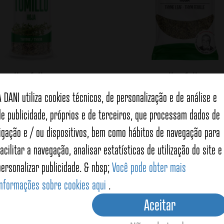
omilho folha 15g
Tomilho folha 40
A DANI utiliza cookies técnicos, de personalização e de análise e
de publicidade, próprios e de terceiros, que processam dados de
Ver detalhes
Ver detalhes
ligação e / ou dispositivos, bem como hábitos de navegação para
facilitar a navegação, analisar estatísticas de utilização do site e
personalizar publicidade. & nbsp;
Você pode obter mais
informações sobre cookies aqui
.
Aceitar