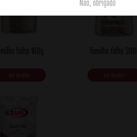
Não, obrigado
omilho folha 160g
Tomilho folha 300
Ver detalhes
Ver detalhes