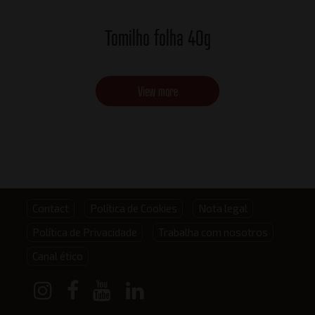
Tomilho folha 40g
View more
Footer
Contact
Política de Cookies
Nota legal
Política de Privacidade
Trabalha com nosotros
menu
Canal ético