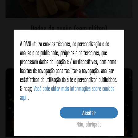
Dedos de queijo (sem glúten)
A DANI utiliza cookies técnicos, de personalização e de
análise e de publicidade, próprios e de terceiros, que
Veja detalhes
processam dados de ligação e / ou dispositivos, bem como
hábitos de navegação para facilitar a navegação, analisar
estatísticas de utilização do site e personalizar publicidade.
& nbsp;
Você pode obter mais informações sobre cookies
aqui
.
Aceitar
Não, obrigado