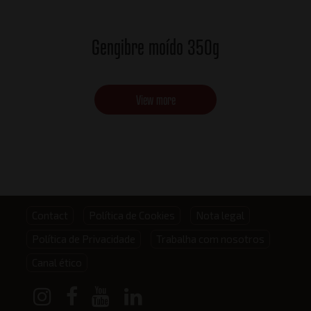
Gengibre moído 350g
View more
Footer
Contact
Política de Cookies
Nota legal
Política de Privacidade
Trabalha com nosotros
menu
Canal ético