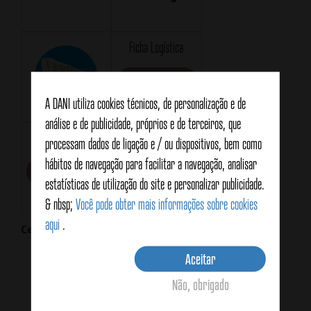
Ficha Logística
Descarregar
A DANI utiliza cookies técnicos, de personalização e de
análise e de publicidade, próprios e de terceiros, que
Ficha técnica
processam dados de ligação e / ou dispositivos, bem como
hábitos de navegação para facilitar a navegação, analisar
Descarregar
estatísticas de utilização do site e personalizar publicidade.
& nbsp;
Você pode obter mais informações sobre cookies
aqui
.
Certificações
Aceitar
Não, obrigado