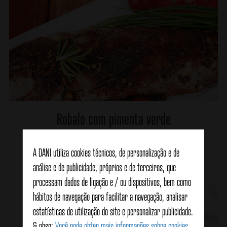
Robalo com pimenta verde
A DANI utiliza cookies técnicos, de personalização e de
Veja detalhes
análise e de publicidade, próprios e de terceiros, que
processam dados de ligação e / ou dispositivos, bem como
hábitos de navegação para facilitar a navegação, analisar
estatísticas de utilização do site e personalizar publicidade.
& nbsp;
Você pode obter mais informações sobre cookies