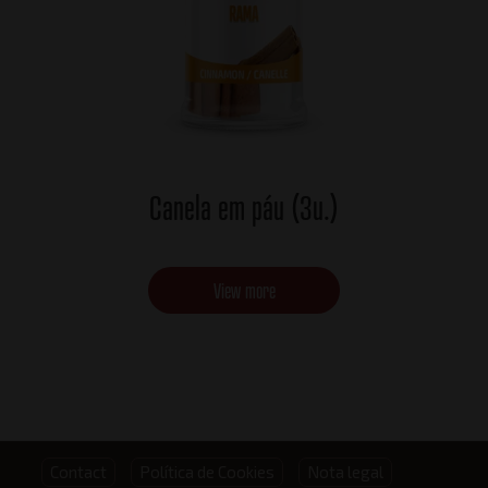
Canela em páu (3u.)
View more
Footer
Contact
Política de Cookies
Nota legal