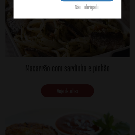
Não, obrigado
Macarrão com sardinha e pinhão
Veja detalhes