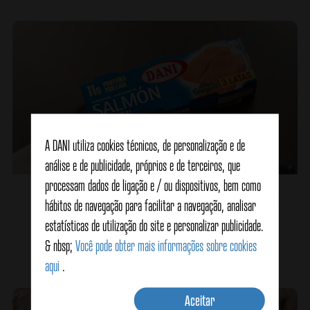
A DANI utiliza cookies técnicos, de personalização e de
análise e de publicidade, próprios e de terceiros, que
processam dados de ligação e / ou dispositivos, bem como
Ovos recheados com salmão e caranguejo
hábitos de navegação para facilitar a navegação, analisar
estatísticas de utilização do site e personalizar publicidade.
& nbsp;
Você pode obter mais informações sobre cookies
Veja detalhes
aqui
.
Aceitar