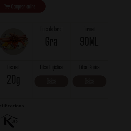
Comprar online
Tipus de farcit
Format
Gra
90ML
Pes net
Fitxa Logística
Fitxa Técnica
20g
Baixa
Baixa
rtificacions