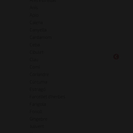
Anís
Apio
Caiena
Canyella
Cardamom
Ceba
Cibulet
Clau
Comí
Coriandre
Cúrcuma
Estragó
Farcellet d'herbes
Farigola
Fonoll
Gingebre
Julivert