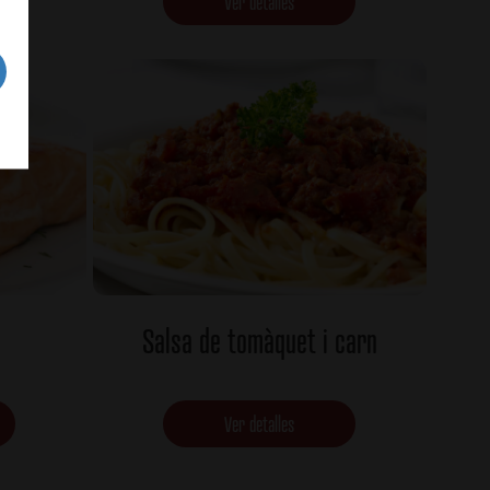
Ver detalles
Salsa de tomàquet i carn
Ver detalles