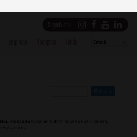
Segueix-nos
Empresa
Receptes
Tenda
Select
Català
your
language
Cerca
Nou Moscada
s'usa per bullits, sopes de peix, salses,
Vista lateral - Dreta
etals i carns.