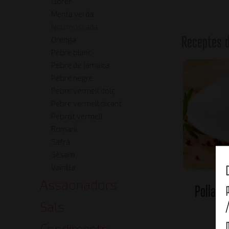
Llorer
Menta verda
Nou moscada
Receptes 
Orenga
Pebre blanc
Pebre de Jamaica
Pebre negre
Pebre vermell dolç
Pebre vermell picant
Pebrot vermell
Romaní
Safrà
Sèsam
Vainilla
Assaonadors
Pollastr
Sals
Condiments