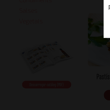
Salses
Vegetals
Pastís
Descarregar catàleg (PDF)