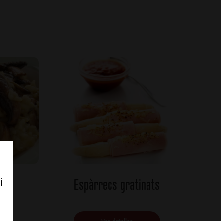
i
s
Espàrrecs gratinats