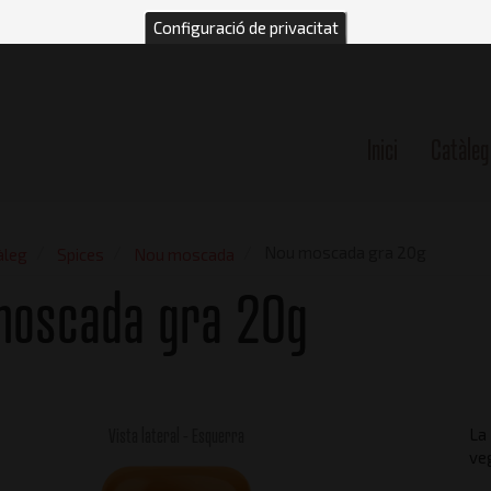
Configuració de privacitat
Inici
Catàleg
n
Nou moscada gra 20g
àleg
Spices
Nou moscada
moscada gra 20g
Vista lateral - Esquerra
La
veg