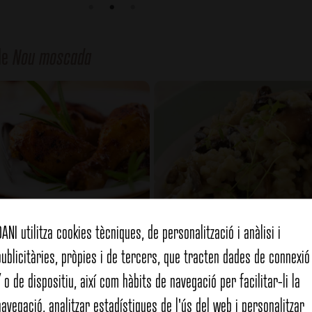
de
Nou moscada
DANI utilitza cookies tècniques, de personalització i anàlisi i
publicitàries, pròpies i de tercers, que tracten dades de connexió 
e rostit estil silvestre
Risotto amb bolet
/ o de dispositiu, així com hàbits de navegació per facilitar-li la
navegació, analitzar estadístiques de l'ús del web i personalitzar