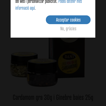
del web i personalitzar publicitat.
Podeu obtenir més
informació aquí
.
Acceptar cookies
No, gràcies
Cardamom gra 30g i Ginebre baies 25g