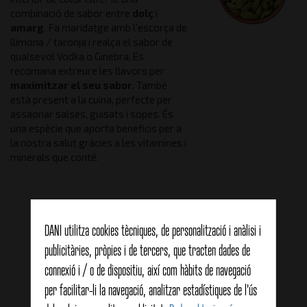
combinació de sabor entre
dolç
i
amarg
. Fa maridatge amb l'escorça de
llimona / taronja i realça el sabor de
qualsevol Vodka o Ginebra. Es
recomana extreure les llavors per
maximitzar el seu sabor
. També
està present a la cuina, perfecte per
assaonar salses, guisats i sopes. És
una espècie que aporta beneficis per a
la nostra salut gràcies a les vitamines i
minerals que conté.
Productes relacionats
DANI utilitza cookies tècniques, de personalització i anàlisi i
publicitàries, pròpies i de tercers, que tracten dades de
connexió i / o de dispositiu, així com hàbits de navegació
per facilitar-li la navegació, analitzar estadístiques de l'ús