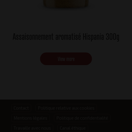
Assaisonnement aromatisé Hispania 300g
View more
Footer
Contact
Politique relative aux cookies
Mentions légales
Politique de confidentialité
menu
Travaille avec nous
Canal éthique