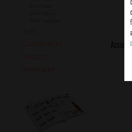
Sabor Italia
Sabor México
Sabor Tailandia
Sels
Condiments
Assaiso
Sauces
Vegetales