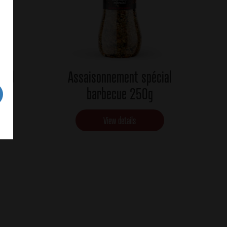
cial
Assaisonnement spécial
barbecue 250g
View details