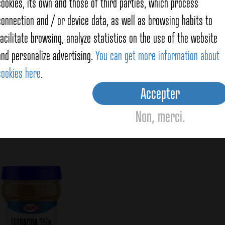
cookies, its own and those of third parties, which process
connection and / or device data, as well as browsing habits to
facilitate browsing, analyze statistics on the use of the website
and personalize advertising.
You can get more information about
cookies here
.
nnement pour barbecue
Assaisonnement spé
40g
barbecue 75g
Accepter
Non, merci.
View details
View details