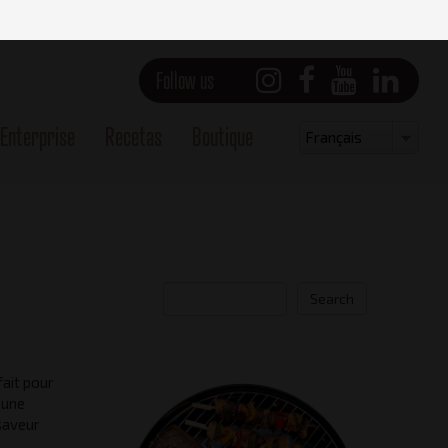
Follow us
Enterprise
Recetas
Boutique
Select
Français
your
language
Search
ait pour
r une
 saveur