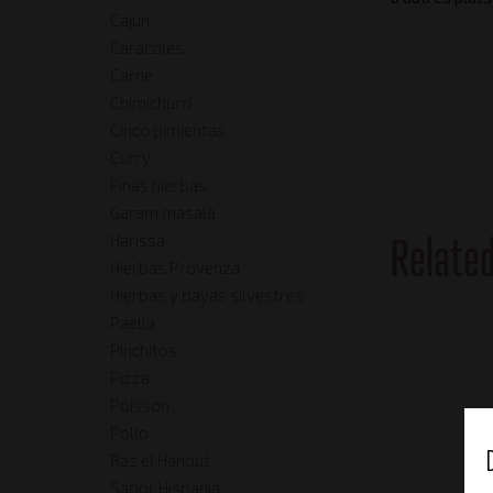
Cajun
Caracoles
Carne
Chimichurri
Cinco pimientas
Curry
Finas hierbas
Garam masala
Relate
Harissa
Hierbas Provenza
Hierbas y bayas silvestres
Paella
Pinchitos
Pizza
Poisson
Pollo
Ras el Hanout
Sabor Hispania