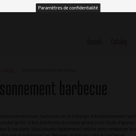
Paramètres de confidentialité
Accueil
Catalog
n
Assaisonnement barbecue
Catalog
isonnement barbecue
ssaisonnement pour barbecue est le mélange d'assaisonnement parf
 poulet grillé. Grâce à la forme du moulin géant, il est facile d'ajoute
eur à vos plats. Vous pouvez également l'utiliser pour rehausser la
 tels que le poisson et les légumes grillés ou cuits au barbecue.