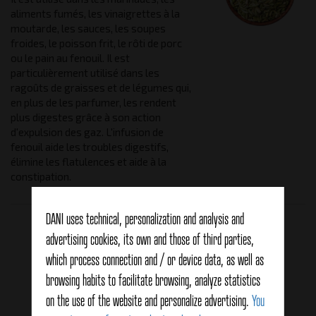
aliments fumés, les vinaigrettes à la
moutarde, les sauces, les soupes
froides, le poisson frit, le rôti de porc
ou le pain au fenouil. Il est
particulièrement utilisé dans les
ragoûts de graisses et de légumes qui,
en plus de les parfumer, les rendent
plus digestes grâce à son action
d'expulsion des gaz. L'infusion de
fenouil aide les troubles digestifs,
élimine les flatulences et aide à la
constipation.
DANI uses technical, personalization and analysis and
Related products
advertising cookies, its own and those of third parties,
which process connection and / or device data, as well as
browsing habits to facilitate browsing, analyze statistics
on the use of the website and personalize advertising.
You