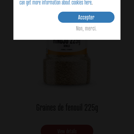
can get more information about cookies here
.
Accepter
Non, merci.
Graines de fenouil 225g
View details