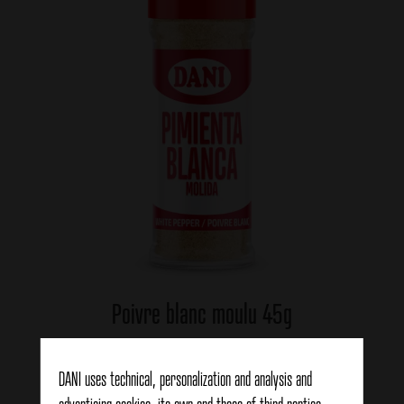
Poivre blanc moulu 45g
DANI uses technical, personalization and analysis and
View details