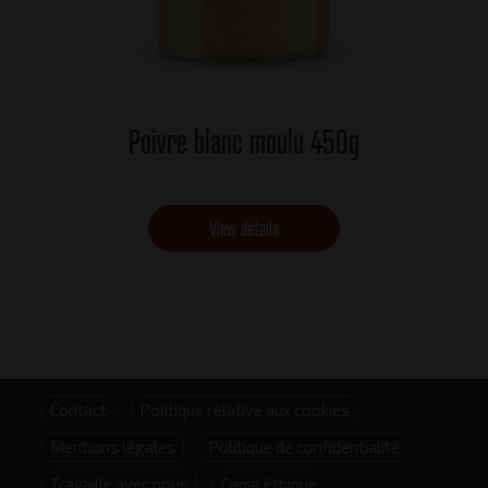
Poivre blanc moulu 450g
View details
Footer
Contact
Politique relative aux cookies
Mentions légales
Politique de confidentialité
menu
Travaille avec nous
Canal éthique