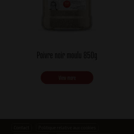
Poivre noir moulu 850g
View more
Footer
Contact
Politique relative aux cookies