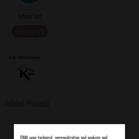
Technical Card
Téléchargement
Certifications
Related Products
DANI uses technical, personalization and analysis and