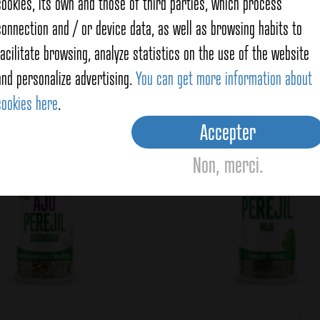
cookies, its own and those of third parties, which process
connection and / or device data, as well as browsing habits to
facilitate browsing, analyze statistics on the use of the website
oducts
and personalize advertising.
You can get more information about
cookies here
.
Accepter
Non, merci.