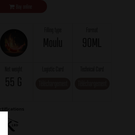
Buy online
Filling type
Format
Moulu
90ML
Net weight
Logistic Card
Technical Card
55 G
Téléchargement
Téléchargement
rtifications