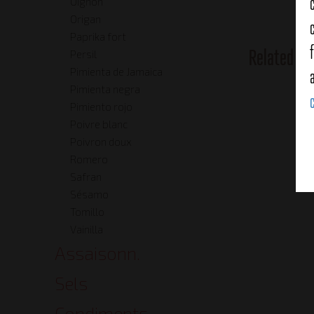
Oignon
Origan
Paprika fort
Related Pr
Persil
Pimienta de Jamaica
Pimienta negra
Pimiento rojo
Poivre blanc
Poivron doux
Romero
Safran
Sésamo
Tomillo
Vainilla
Assaisonn.
Sels
Condiments