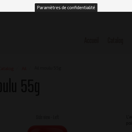
Paramètres de confidentialité
Accueil
Catalog
n
Ail moulu 55g
Catalog
Ail
oulu 55g
Side view - Left
L'a
poi