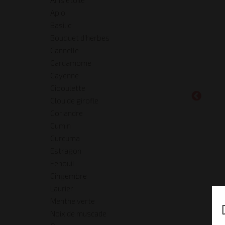
Apio
Basilic
Bouquet d'herbes
Cannelle
Cardamome
Cayenne
Ciboulette
Clou de girofle
Coriandre
Cumin
Curcuma
Estragon
Fenouil
Gingembre
Laurier
Menthe verte
Noix de muscade