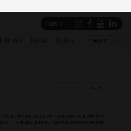
Follow us
Enterprise
Recetas
Boutique
Select
Français
your
language
Search
il est utilisé dans les soupes, les sauces pour viande et
Side view - Right
sson. Il rehausse la saveur des ragoûts et des sautés.