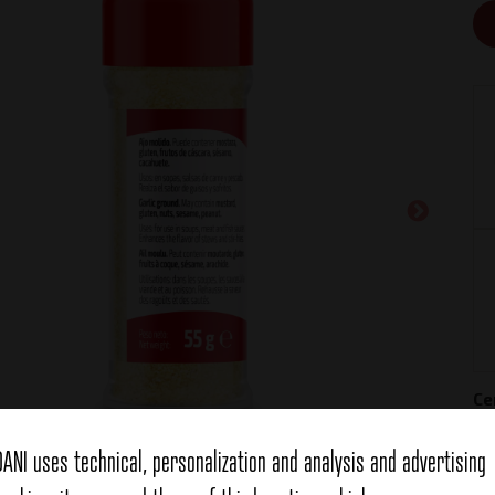
Ce
DANI uses technical, personalization and analysis and advertising