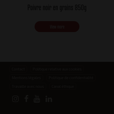
Poivre noir en grains 850g
View more
Footer
Contact
Politique relative aux cookies
Mentions légales
Politique de confidentialité
menu
Travaille avec nous
Canal éthique